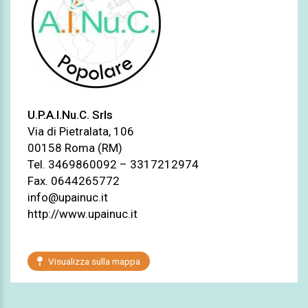
U.P.A.I.Nu.C. Srls
Via di Pietralata, 106
00158 Roma (RM)
Tel.
3469860092 – 3317212974
Fax. 0644265772
info@upainuc.it
http://www.upainuc.it
Visualizza sulla mappa