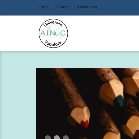
Home
Contatti
Assistenza
1
2
3