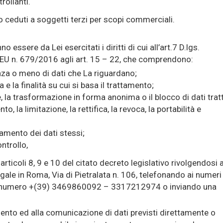
rollanti.
o ceduti a soggetti terzi per scopi commerciali.
 essere da Lei esercitati i diritti di cui all’art.7 D.lgs.
EU n. 679/2016 agli art. 15 – 22, che comprendono:
nza o meno di dati che La riguardano;
a e la finalità su cui si basa il trattamento;
, la trasformazione in forma anonima o il blocco di dati tratt
o, la limitazione, la rettifica, la revoca, la portabilità e
ttamento dei dati stessi;
ntrollo,
 articoli 8, 9 e 10 del citato decreto legislativo rivolgendosi a
egale in Roma, Via di Pietralata n. 106, telefonando ai numeri
 numero +(39) 3469860092 – 3317212974 o inviando una
amento ed alla comunicazione di dati previsti direttamente o