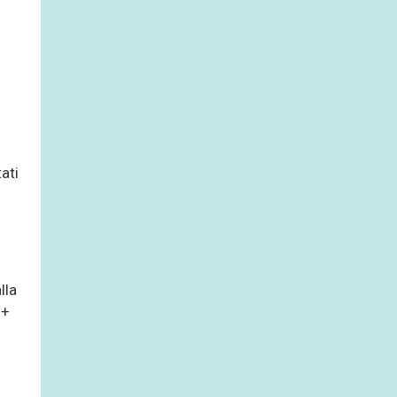
ati
lla
 +