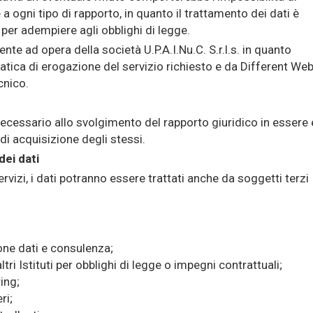
 a ogni tipo di rapporto, in quanto il trattamento dei dati è
per adempiere agli obblighi di legge.
nte ad opera della società U.P.A.I.Nu.C. S.r.l.s. in quanto
tica di erogazione del servizio richiesto e da Different We
ecnico.
 necessario allo svolgimento del rapporto giuridico in essere 
 di acquisizione degli stessi.
ei dati
ervizi, i dati potranno essere trattati anche da soggetti terzi
one dati e consulenza;
ltri Istituti per obblighi di legge o impegni contrattuali;
ring;
ri;