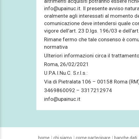
altrimenti acquisiti potranno essere rich
info@upainuc.it. Il presente avviso natu
oralmente agli interessati al momento del
comunicazione deve intendersi quale con
vigore dell’art. 23 D.lgs. 196/03 e dell’
Rimane fermo che tale consenso è comunq
normativa
Ulteriori informazioni circa il trattame
Roma, 26/02/2021
U.P.A.I.Nu.C. S.r.l.s.:
Via di Pietralata 106 – 00158 Roma (RM
3469860092 – 3317212974
info@upainuc.it
home
chi siamo
come partecipare
banche dati