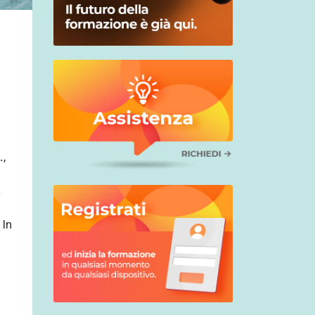
.
,
a
 In