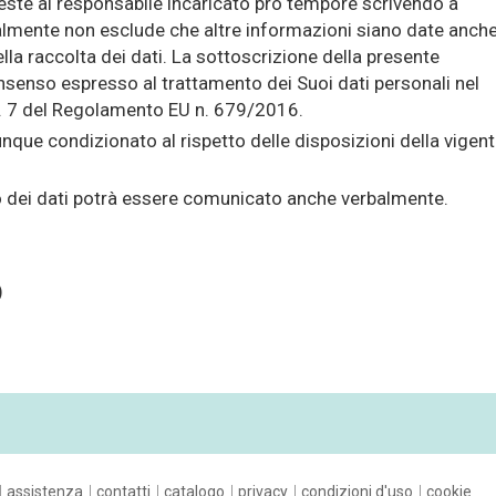
ieste al responsabile incaricato pro tempore scrivendo a
ralmente non esclude che altre informazioni siano date anch
la raccolta dei dati. La sottoscrizione della presente
senso espresso al trattamento dei Suoi dati personali nel
art. 7 del Regolamento EU n. 679/2016.
ue condizionato al rispetto delle disposizioni della vigen
nto dei dati potrà essere comunicato anche verbalmente.
)
assistenza
contatti
catalogo
privacy
condizioni d'uso
cookie