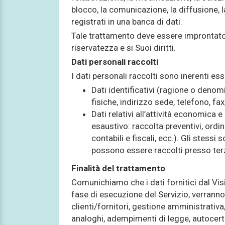
blocco, la comunicazione, la diffusione, l
registrati in una banca di dati.
Tale trattamento deve essere improntato a
riservatezza e si Suoi diritti.
Dati personali raccolti
I dati personali raccolti sono inerenti es
Dati identificativi (ragione o den
fisiche, indirizzo sede, telefono, fax, 
Dati relativi all’attività economica
esaustivo: raccolta preventivi, ordini,
contabili e fiscali, ecc.). Gli stess
possono essere raccolti presso terz
Finalità del trattamento
Comunichiamo che i dati fornitici dal Visit
fase di esecuzione del Servizio, verranno t
clienti/fornitori, gestione amministrativa
analoghi, adempimenti di legge, autocerti