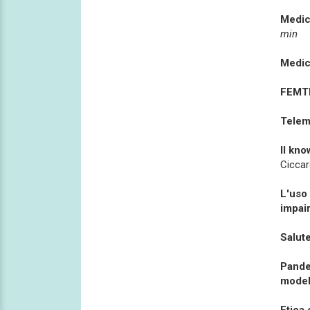
Medici
min
Medic
FEMTEC
Teleme
Il kno
Ciccar
L'uso 
impair
Salute
Pandem
model