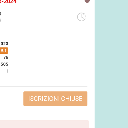
6-2024
3
4
2023
9.1
7h
8505
1
ISCRIZIONI CHIUSE