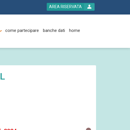
AREA RISERVATA
come partecipare
banche dati
home
IL