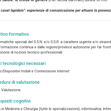
e salute: le inside di genere
(Pier Nicola Garofalo)
durata 50 min
 cavat lapidem”: esperienze di comunicazione per attuare la prevenz
tivo formativo
ematiche speciali del S.S.N. e/o S.S.R. a carattere urgente e/o strao
 formazione continua e dalle regioni/province autonome per far fron
izione di nozioni tecnico-professionali
 tecnologici necessari
/Dispositivi mobili e Connessione internet
dure di valutazione
i Valutazione
quisiti cognitivi
in Medicina e Chirurgia (tutte le specializzazioni); odontoiatria; Infer