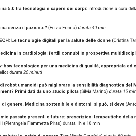
na 5.0 tra tecnologia e sapere dei corpi:
Introduzione a cura dell
ina senza il paziente?
(Fulvio Forino)
durata 40 min
H: Le tecnologie digitali per la salute delle donne
(Cristina Ta
dicina in cardiologia: fertili connubi in prospettiva multidiscip
w-how tecnologico per una medicina di qualità, appropriata
ed e
ello)
durata 20 minuti
di robot umanoidi può migliorare la sensibilità diagnostica del 
ment? Primi dati da uno studio pilota
(Silvia Marino)
durata 15 mi
 di genere, Medicina sostenibile e dintorni: si può, si deve
(Ant
ie passate presenti e future: prescrizioni terapeutiche della 
li
(Pierangela Fiammetta Piras) durata 1h e 10 min