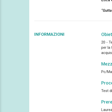
Etica 
“Gutta
INFORMAZIONI
Obiet
20 - T
per la
acquis
Mezzi
Pc/Mac
Proce
Test d
Prere
Laurea 