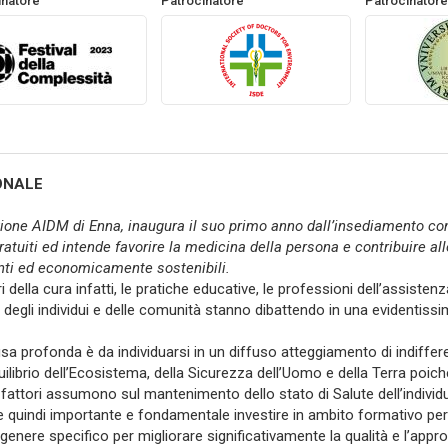
inatore
Patrocinatore
Patrocinatore
ONALE
ione AIDM di Enna, inaugura il suo primo anno dall’insediamento con
atuiti ed intende favorire la medicina della persona e contribuire allo
enti ed economicamente sostenibili.
ri della cura infatti, le pratiche educative, le professioni dell’assist
 degli individui e delle comunità stanno dibattendo in una evidentissim
sa profonda è da individuarsi in un diffuso atteggiamento di indiffere
quilibrio dell’Ecosistema, della Sicurezza dell’Uomo e della Terra poic
 fattori assumono sul mantenimento dello stato di Salute dell’individuo 
 quindi importante e fondamentale investire in ambito formativo per
enere specifico per migliorare significativamente la qualità e l’appro