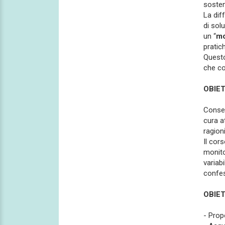
sosteni
La dif
di sol
un “
mo
pratic
Questo
che co
OBIET
Consen
cura at
ragion
Il cors
monito
variab
confes
OBIET
- Prop