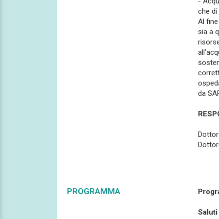
- Acqu
che di
Al fin
sia a q
risorse
all’ac
sosten
corret
ospeda
da SA
RESPO
Dottor
Dottor
PROGRAMMA
Prog
Saluti