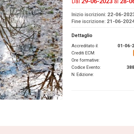
Dal
29-06-2023
al
28-0
Inizio iscrizioni:
22-06-202
Fine iscrizione:
21-06-202
Dettaglio
Accreditato il:
01-06-
Crediti ECM:
Ore formative:
Codice Evento:
38
N. Edizione: