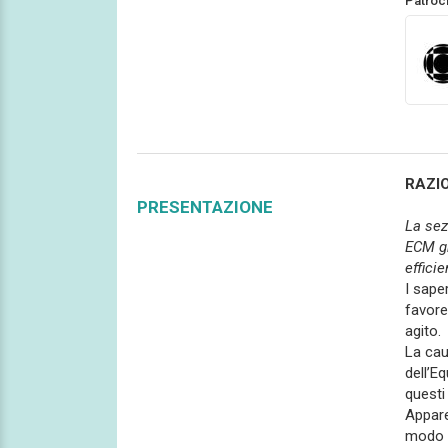
Patroc
RAZI
PRESENTAZIONE
La sez
ECM gr
effici
I sape
favore
agito.
La cau
dell’E
questi
Appare
modo g