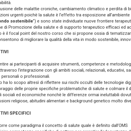
bilità.
fusione delle malattie croniche, cambiamento climatico e perdita di bi
uzioni urgenti poichè la salute è l’effetto tra esposizione all’ambien
ndo sostenibile
”) e sono state individuate nuove frontiere terapeu
he di Promozione della salute e di supporto terapeutico efficaci ed acc
 è il focal point del nostro corso che si propone ossia di tematizzar
nsentono di migliorare la qualità della vita in modo sostenibile, inno
TIVI
tire ai partecipanti di acquisire strumenti, competenze e metodologie
traverso l’integrazione con gli ambiti sociali, relazionali, educativi, san
i personali o professionali.
o ha lo scopo altresì di riflettere sui rischi occulti delle tecnologie d
raggio delle proprie specifiche problematiche di salute e colmare il di
ili sociali ed economiche nonchè le differenze ormai ineluttabili dovut
sioni religiose, abitudini alimentari e background genetico molto dive
TIVI SPECIFICI
orre come paradigma il concetto di salute quale è definito dall’OMS