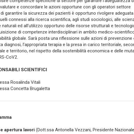
isire competenze specifiche di settore per garantire l’adeguatezza dell
 valutare e concordare le azioni opportune con gli operatori settore
e di garantire la sicurezza dei pazienti è opportuno rivolgere adeguata 
uelli connessi alla ricerca scientifica, agli studi sociologici, alle scie
 naturali ed all’utilizzo opportuno delle risorse strutturali e tecnologi
quisizione di competenze interdisciplinari in ambito medico-scientific
ibilità globale. Sarà posta una riflessione sulle azioni di prevenzione
ta diagnosi, l’appropriata terapia e la presa in carico territoriale, se
le e territorio, nel rispetto della sostenibilità economica e delle m
RS-CoV2.
NSABILI SCIENTIFICI
essa Rosalinda Vitali
essa Concetta Brugaletta
ramma
 e apertura lavori
(Dott.ssa Antonella Vezzani, Presidente Nazional